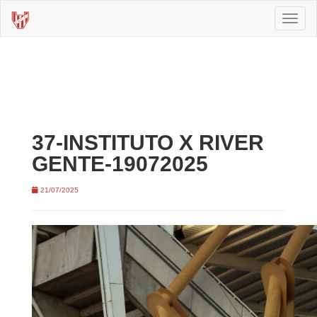
Toggl
naviga
37-INSTITUTO X RIVER
GENTE-19072025
21/07/2025