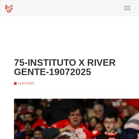
Toggl
naviga
75-INSTITUTO X RIVER
GENTE-19072025
21/07/2025