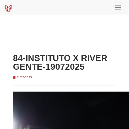
Toggl
naviga
84-INSTITUTO X RIVER
GENTE-19072025
21/07/2025