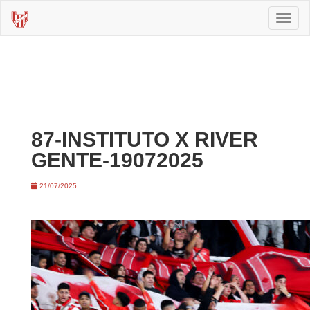
Toggl
naviga
87-INSTITUTO X RIVER
GENTE-19072025
21/07/2025