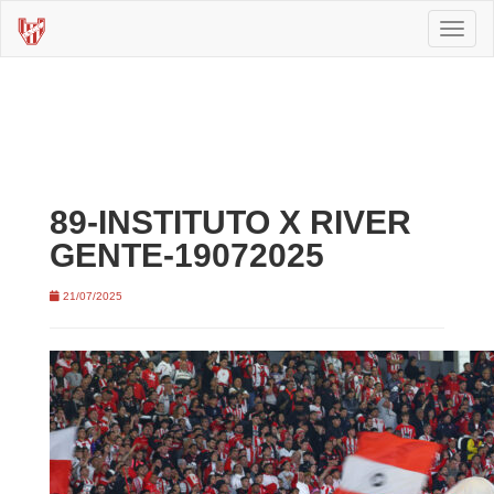
Toggl
naviga
89-INSTITUTO X RIVER
GENTE-19072025
21/07/2025