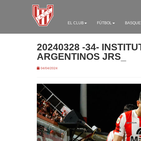
EL CLUB
FÚTBOL
BASQUE
20240328 -34- INSTITU
ARGENTINOS JRS_
04/04/2024