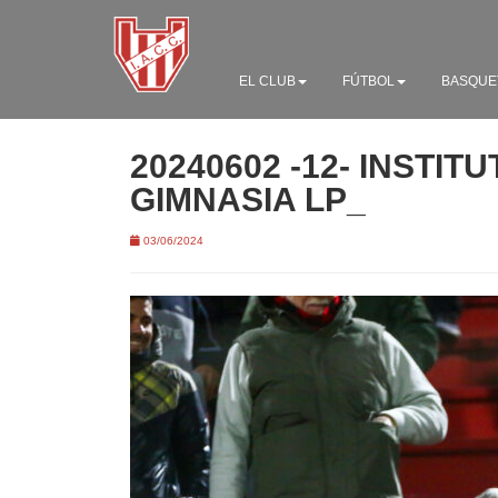
EL CLUB
FÚTBOL
BASQUE
20240602 -12- INSTITU
GIMNASIA LP_
03/06/2024