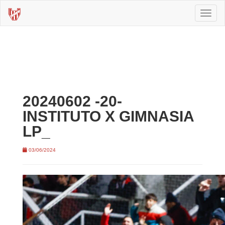
Toggl
naviga
20240602 -20-
INSTITUTO X GIMNASIA
LP_
03/06/2024