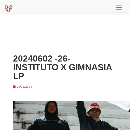
Toggl
naviga
20240602 -26-
INSTITUTO X GIMNASIA
LP_
03/06/2024