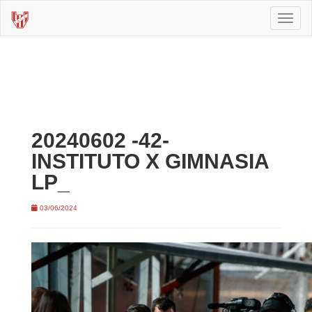
Toggl
naviga
20240602 -42-
INSTITUTO X GIMNASIA
LP_
03/06/2024