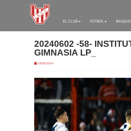
EL CLUB
FÚTBOL
BASQUE
20240602 -58- INSTITU
GIMNASIA LP_
03/06/2024