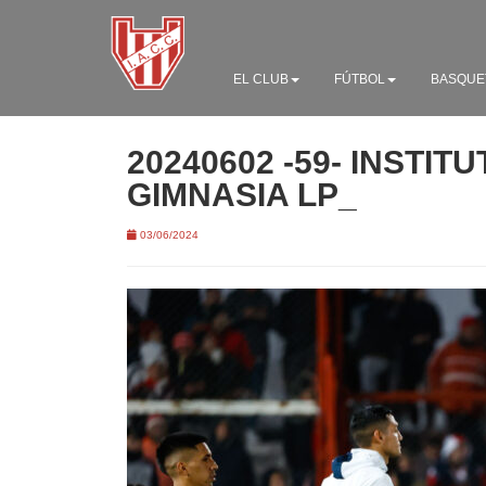
EL CLUB
FÚTBOL
BASQUE
20240602 -59- INSTITU
GIMNASIA LP_
03/06/2024