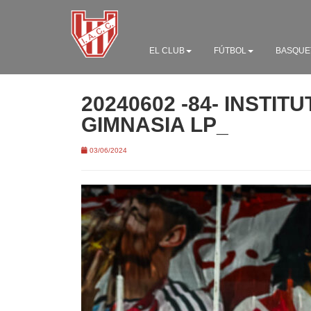
EL CLUB
FÚTBOL
BASQUE
20240602 -84- INSTITU
GIMNASIA LP_
03/06/2024