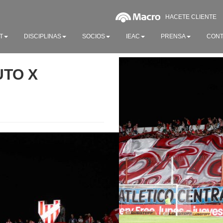
HACETE CLIENTE
T
DISCIPLINAS
SOCIOS
IEAC
PRENSA
CONT
UTO X