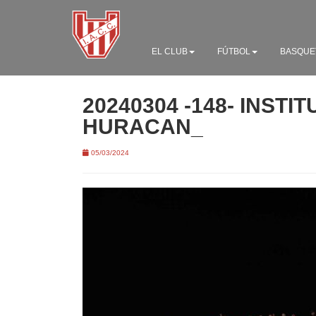
EL CLUB
FÚTBOL
BASQUE
20240304 -148- INSTIT
HURACAN_
05/03/2024