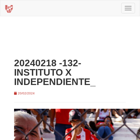
Toggl
naviga
20240218 -132-
INSTITUTO X
INDEPENDIENTE_
20/02/2024