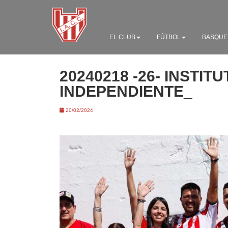
EL CLUB
FÚTBOL
BASQUE
20240218 -26- INSTITU
INDEPENDIENTE_
20/02/2024