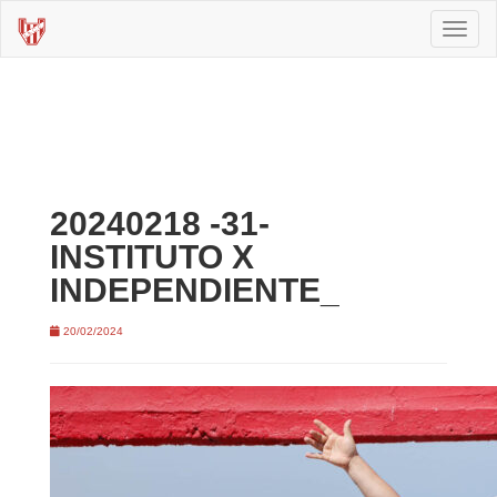
Toggl
naviga
20240218 -31-
INSTITUTO X
INDEPENDIENTE_
20/02/2024