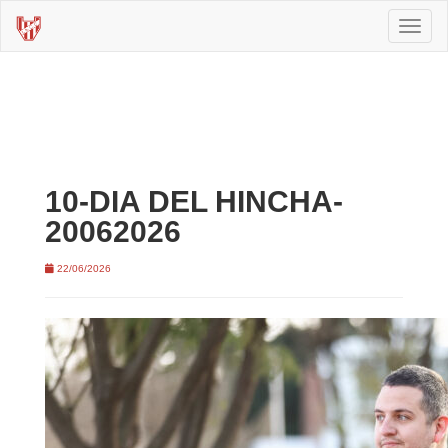
Toggl
naviga
10-DIA DEL HINCHA-
20062026
22/06/2026