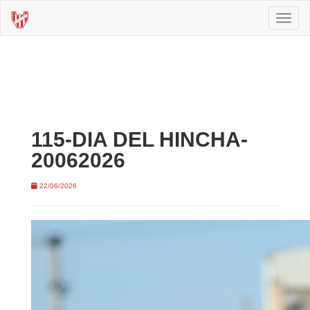
Toggl
naviga
115-DIA DEL HINCHA-
20062026
22/06/2026