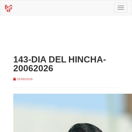
Toggl
naviga
143-DIA DEL HINCHA-
20062026
22/06/2026