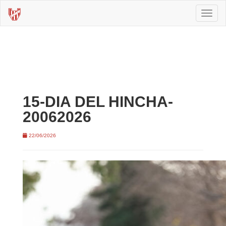
Toggl
naviga
15-DIA DEL HINCHA-
20062026
22/06/2026