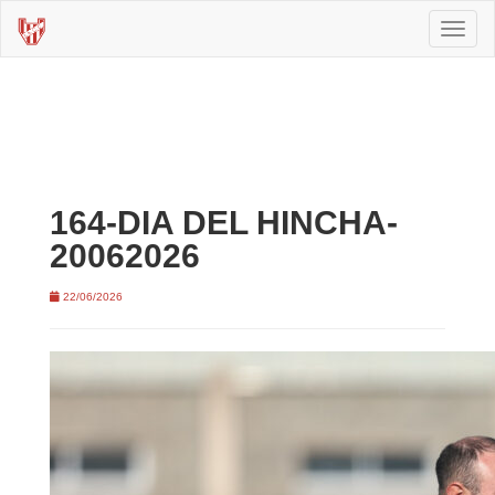
Toggl
naviga
164-DIA DEL HINCHA-
20062026
22/06/2026