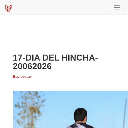
Toggl
naviga
17-DIA DEL HINCHA-
20062026
22/06/2026