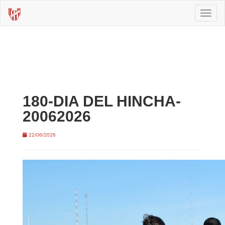
Toggl
naviga
180-DIA DEL HINCHA-
20062026
22/06/2026