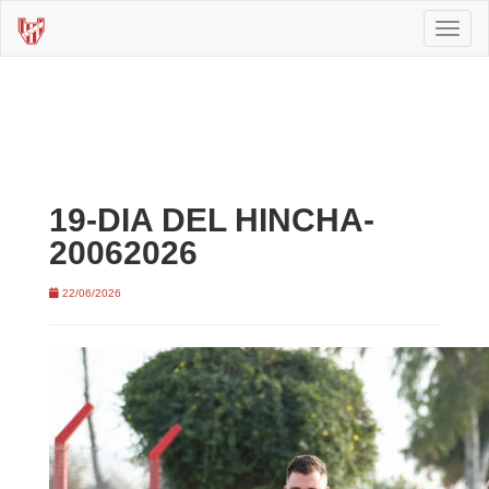
Toggl
naviga
19-DIA DEL HINCHA-
20062026
22/06/2026