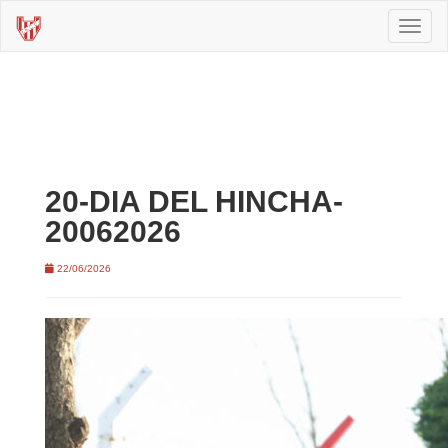
Toggl
naviga
20-DIA DEL HINCHA-
20062026
22/06/2026