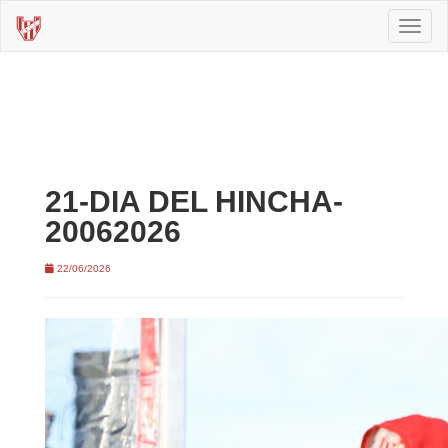
Toggl
naviga
21-DIA DEL HINCHA-
20062026
22/06/2026