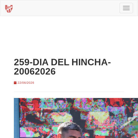
Toggl
naviga
259-DIA DEL HINCHA-
20062026
22/06/2026