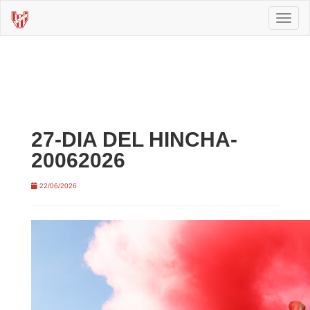
Toggl
naviga
27-DIA DEL HINCHA-
20062026
22/06/2026