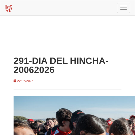
Toggl
naviga
291-DIA DEL HINCHA-
20062026
22/06/2026