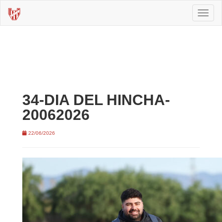
Toggl
naviga
34-DIA DEL HINCHA-
20062026
22/06/2026