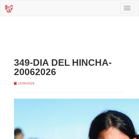
Toggl
naviga
349-DIA DEL HINCHA-
20062026
22/06/2026