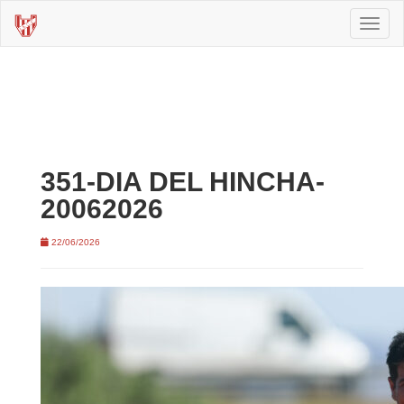
Toggl
naviga
351-DIA DEL HINCHA-
20062026
22/06/2026