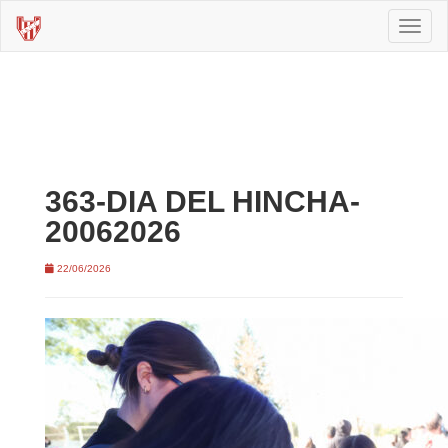
Toggl
naviga
363-DIA DEL HINCHA-
20062026
22/06/2026