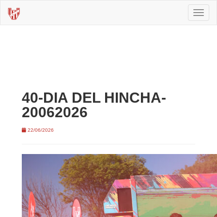
Toggl
naviga
40-DIA DEL HINCHA-
20062026
22/06/2026