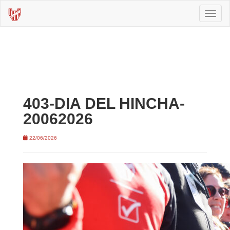
Toggl
naviga
403-DIA DEL HINCHA-
20062026
22/06/2026