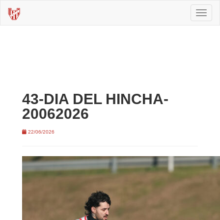
Toggl
naviga
43-DIA DEL HINCHA-
20062026
22/06/2026