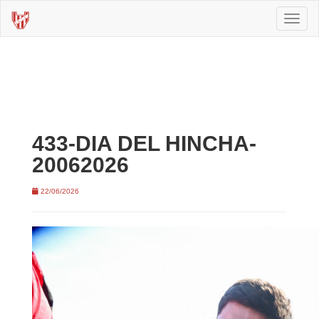
Toggl
naviga
433-DIA DEL HINCHA-
20062026
22/06/2026