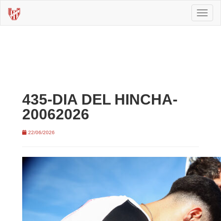
Toggl
naviga
435-DIA DEL HINCHA-
20062026
22/06/2026