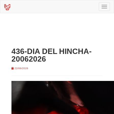
Toggl
naviga
436-DIA DEL HINCHA-
20062026
22/06/2026