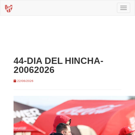
Toggl
naviga
44-DIA DEL HINCHA-
20062026
22/06/2026