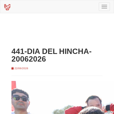
Toggl
naviga
441-DIA DEL HINCHA-
20062026
22/06/2026