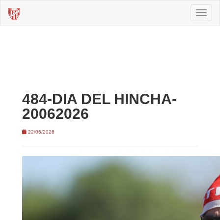
Toggl
naviga
484-DIA DEL HINCHA-
20062026
22/06/2026