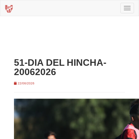
Toggl
naviga
51-DIA DEL HINCHA-
20062026
22/06/2026