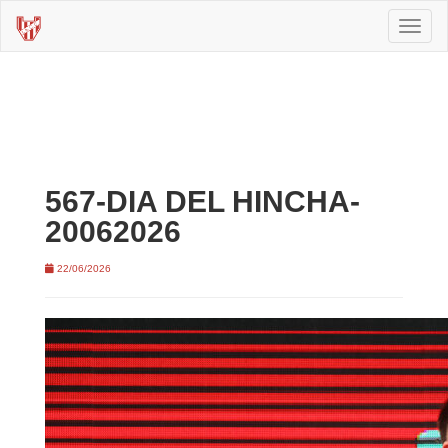
Toggl
naviga
567-DIA DEL HINCHA-
20062026
22/06/2026