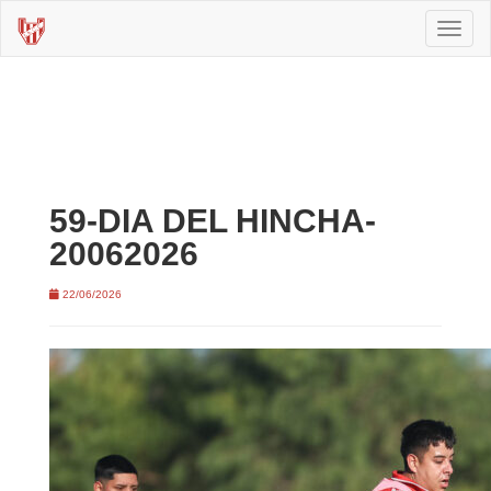
Toggl
naviga
59-DIA DEL HINCHA-
20062026
22/06/2026