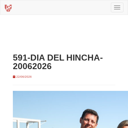
Toggl
naviga
591-DIA DEL HINCHA-
20062026
22/06/2026