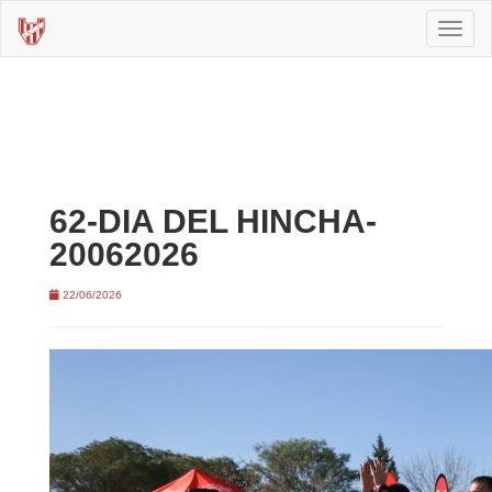
Toggl
naviga
62-DIA DEL HINCHA-
20062026
22/06/2026