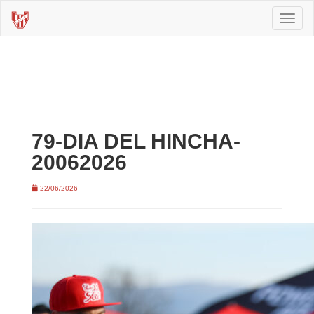
Toggl
naviga
79-DIA DEL HINCHA-
20062026
22/06/2026