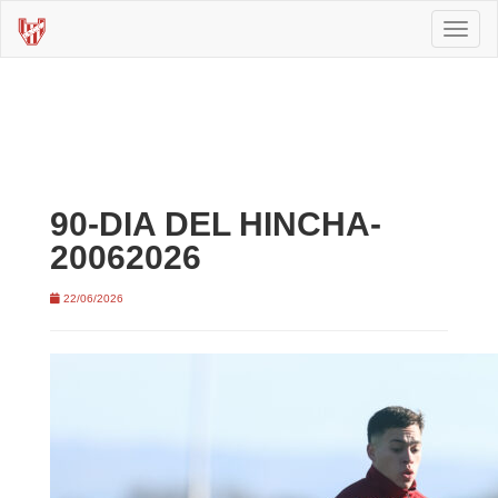
Toggl
naviga
90-DIA DEL HINCHA-
20062026
22/06/2026